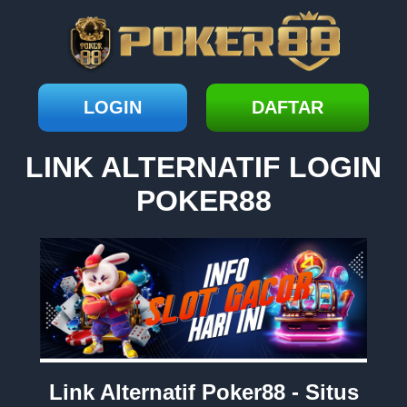
LOGIN
DAFTAR
LINK ALTERNATIF LOGIN
POKER88
Link Alternatif Poker88 - Situs